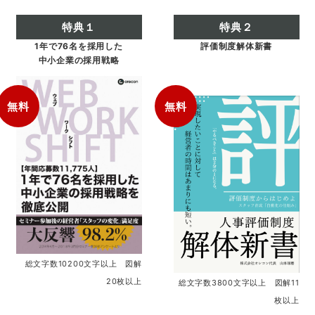
特典１
特典２
1年で76名を採用した
評価制度解体新書
中小企業の採用戦略
無料
無料
総文字数10200文字以上 図解
20枚以上
総文字数3800文字以上 図解11
枚以上