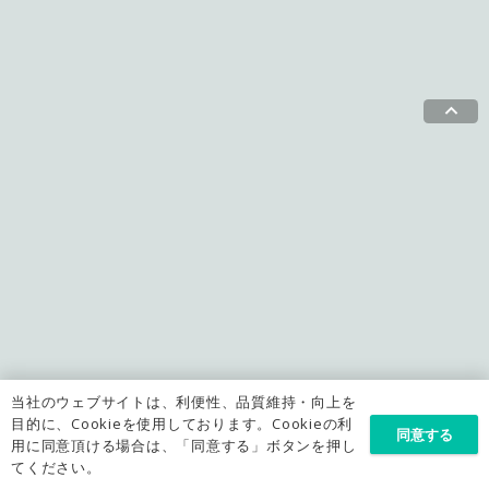
keyboard_arrow_up
当社のウェブサイトは、利便性、品質維持・向上を
目的に、Cookieを使用しております。Cookieの利
同意する
用に同意頂ける場合は、「同意する」ボタンを押し
てください。