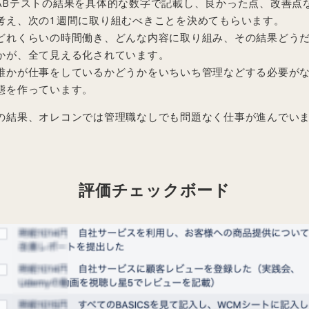
ABテストの結果を具体的な数字で記載し、良かった点、改善点
考え、次の1週間に取り組むべきことを決めてもらいます。
どれくらいの時間働き、どんな内容に取り組み、その結果どう
かが、全て見える化されています。
誰かが仕事をしているかどうかをいちいち管理などする必要が
態を作っています。
の結果、オレコンでは管理職なしでも問題なく仕事が進んでい
。
評価チェックボード