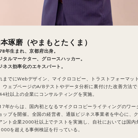
山本琢磨
（やまもとたくま）
978年生まれ、京都府出身。
ジタルマーケター、グロースハッカー。
ジネス効率化のエキスパート。
れまでにWebデザイン、マイクロコピー、トラストフォーマッ
、ウェブページのA/Bテストやデータ分析に裏付けた改善方法で
044社以上の企業にコンサルティングを実施。
017年からは、国内初となるマイクロコピーライティングのワー
ョップを開催。全国の経営者、通販ビジネス事業者を中心に、
アント企業2000社以上でテストを実施し、自社においては国内
1000を超える事例検証を行っている。