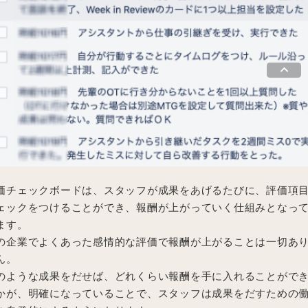
keyboard_arrow_up
価チェックボードは、スタッフが成果をあげるたびに、評価項
ェックをつけることができ、報酬が上がっていく仕組みとなっ
ます。
の企業でよくあった感情的な評価で報酬が上がることは一切あ
ん。
のような成果をだせば、どれくらい報酬を手に入れることがで
かが、明確になっていることで、スタッフは成果をだすための