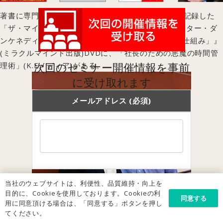
著書に専門書では異例のAmazon3冠ベストセラーを記録した
「ザ・マイクロコピー」(秀和システム)、米国マーケター・ダ
ンケネディとの共著『常識を変えた15人の「売れる仕組み」』
(ミラクルマインド出版)DVDに、「社長のための悪魔の時間管
次回のセミナー開催情報を事前
理術」(K.Eメディア)がある。
に受け取れます
メールアドレス (必須)
当社のウェブサイトは、利便性、品質維持・向上を
目的に、Cookieを使用しております。Cookieの利
『7つの習慣』で有名な「フランクリン・コヴィー社」を世界に広げたロイスクルー
同意する
用に同意頂ける場合は、「同意する」ボタンを押し
ガー氏から直接マネジメント指導を受けている。
てください。