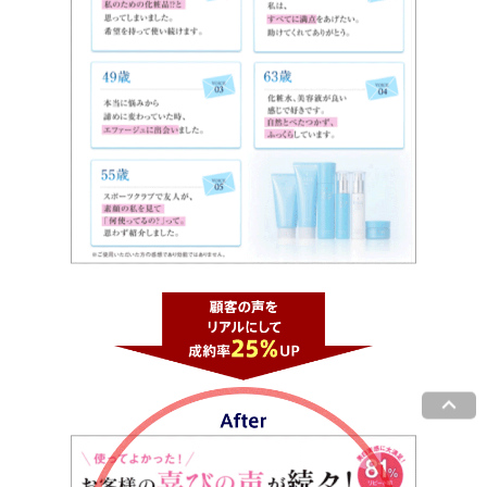
keyboard_arrow_up