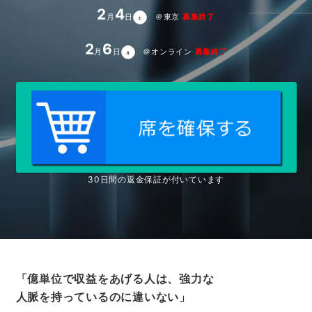
2
4
月
日
＠東京
募集終了
土
2
6
月
日
＠オンライン
募集終了
月
30日間の返金保証が付いています
「億単位で収益をあげる人は、強力な
人脈を持っているのに違いない」