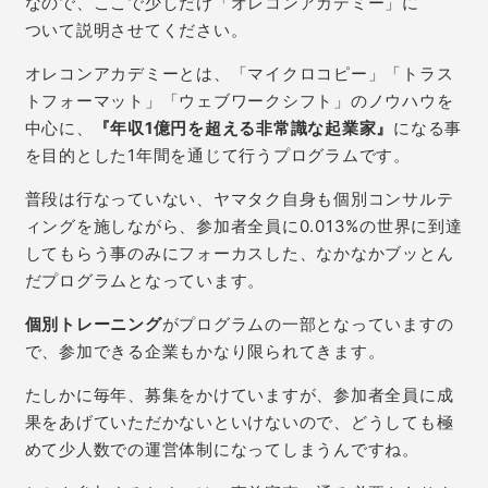
なので、ここで少しだけ「オレコンアカデミー」に
ついて説明させてください。
オレコンアカデミーとは、「マイクロコピー」「トラス
トフォーマット」「ウェブワークシフト」のノウハウを
中心に、
『年収1億円を超える非常識な起業家』
になる事
を目的とした1年間を通じて行うプログラムです。
普段は行なっていない、ヤマタク自身も個別コンサルテ
ィングを施しながら、参加者全員に0.013%の世界に
到達
してもらう事のみにフォーカスした、なかなかブッとん
だプログラムとなっています。
個別トレーニング
がプログラムの一部となっていますの
で、参加できる企業もかなり限られてきます。
たしかに毎年、募集をかけていますが、参加者全員に成
果をあげていただかないといけないので、どうしても
極
めて少人数での運営体制になってしまうんですね。