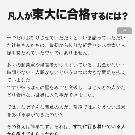
keyboard_arrow_up
一つだけお断りさせていただくと、いま語っていただい
た社長さんたちは、最初から抜群な経営センスや
太い人
脈を持たれていたワケではありません。
多くの起業家や経営者がつまずいている、お金がない・
時間がない・人脈がないという３つの大きな問題を
抱え
ていました。
ですが彼らはその壁をみごと突破し、ほとんどの人がた
どり着けない世界に入る事ができました。
では、なぜそんな普通の人が、常識ではありえない成果
をあげる事ができたのか？
その答えは簡単です。それは、
すでに行き着いている人
から教えてもらったから。