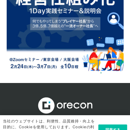
運営元：株式会社オレコン
当社のウェブサイトは、利便性、品質維持・向上を
TEL：050-3754-3452
目的に、Cookieを使用しております。Cookieの利
同意する