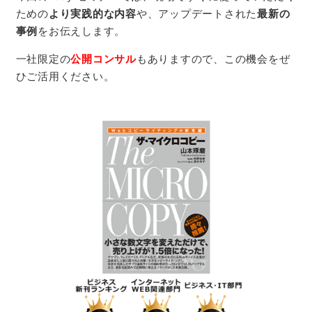
ための
より実践的な内容
や、アップデートされた
最新の
事例
をお伝えします。
一社限定の
公開コンサル
もありますので、この機会をぜ
ひご活用ください。