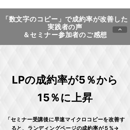
「数文字のコピー」で
成約率が改善した
実践者の声
keyboard_arrow_up
＆セミナー参加者の
ご感想
LPの成約率が5％から
15％に上昇
「セミナー受講後に早速マイクロコピーを改善す
ると、ランディングページの成約率が５%→