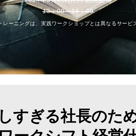
2024年3月4日(月) |
動画配信
13：00～16：30
トレーニングは、
実践ワークショップとは
異なるサービ
しすぎる社長のた
ワークシフト
経営