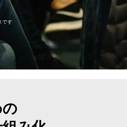
スです
めの
仕組み化