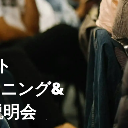
ト
ーニング&
説明会