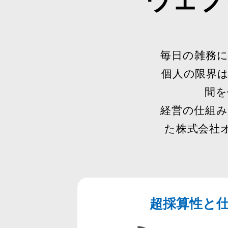
毎日の雑務
個人の限界
間を
経営の仕組
た株式会社
超採算性と