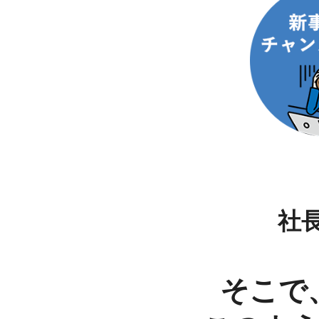
社
そこで