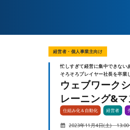
経営者・個人事業主向け
忙しすぎて経営に集中できない
そろそろプレイヤー社長を卒業
ウェブワークシ
レーニング&マ
仕組み化＆自動化
経営者
2023年11月4日(土)
13:0