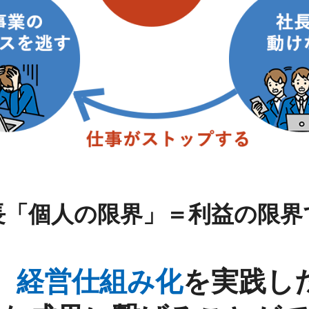
長「個人の限界」＝利益の限界
、
経営仕組み化
を実践し