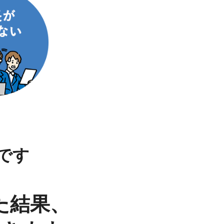
です
た結果、