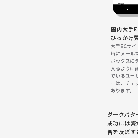
国内大手E
ひっかけ
大手ECサ
時にメール
ボックスに
入るように
でいるユー
ーは、チェ
あります。
ダークパタ
成功には繋
響を及ぼす