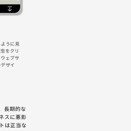
」
るように見
広告をクリ
のウェブサ
のデザイ
、長期的な
ネスに悪影
トは正当な