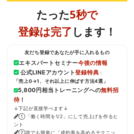
たった
5秒で
登録は完了
します！
友だち登録であなたが手に入れるもの
エキスパートセミナー
今後の情報
公式LINEアカウント
登録特典
：
「売上0→1、それ以上に伸ばす方法4選」
5,800円相当トレーニングへの
無料招
待
！
↓下記が直接学べます↓
①「働く時間を1/2」にして売上げを作るヒ
ント
②誰でも簡単に「成約率を高めるテクニッ