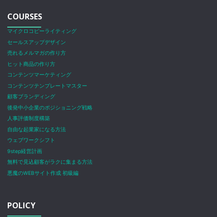
COURSES
マイクロコピーライティング
セールスアップデザイン
売れるメルマガの作り方
ヒット商品の作り方
コンテンツマーケティング
コンテンツテンプレートマスター
顧客ブランディング
後発中小企業のポジショニング戦略
人事評価制度構築
自由な起業家になる方法
ウェブワークシフト
9step経営計画
無料で見込顧客がラクに集まる方法
悪魔のWEBサイト作成 初級編
POLICY