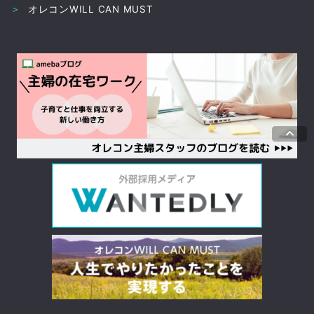
＞
オレコンWILL CAN MUST
keyboard_arrow_up