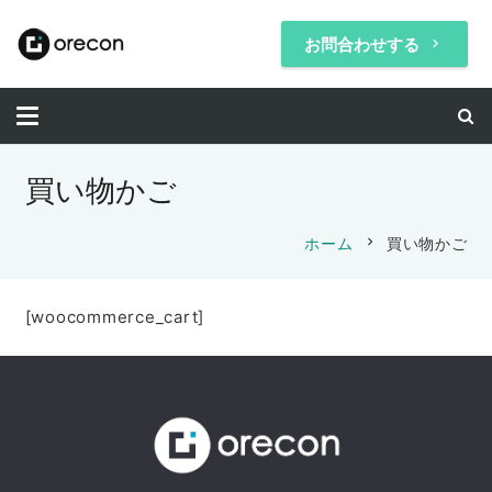
お問合わせする
keyboard_arrow_right
買い物かご
chevron_right
ホーム
買い物かご
[woocommerce_cart]