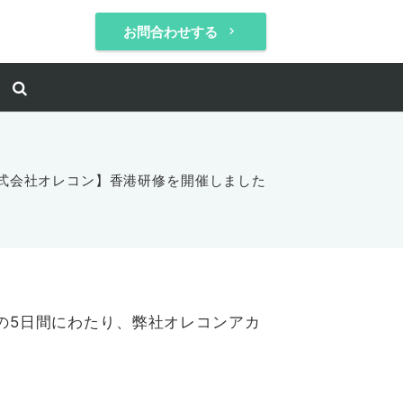
お問合わせする
keyboard_arrow_right
式会社オレコン】香港研修を開催しました
日の5日間にわたり、弊社オレコンアカ