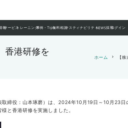
情報
サービス
トレーニング
事例・Tips
無料相談
サスティナビリティ
採用
ログイン
NEWS
】香港研修を
ホーム
chevron_right
【株
締役：山本琢磨）は、2024年10月19日～10月23
皆様と香港研修を実施しました。