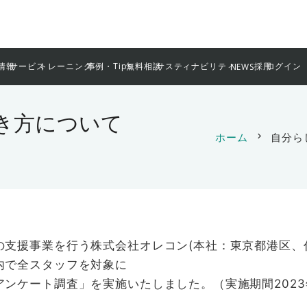
情報
サービス
トレーニング
事例・Tips
無料相談
サスティナビリティ
採用
ログイン
NEWS
き方について
ホーム
chevron_right
自分ら
支援事業を行う株式会社オレコン(本社：東京都港区、代
内で全スタッフを対象に
ンケート調査」を実施いたしました。（実施期間2023年