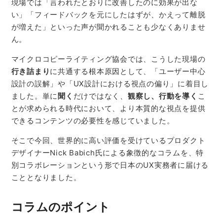
現場では「言われたとおりに改善したのに効果が出な
い」「フィードバックを元にしたはずが、かえって離脱
が増えた」といった声が聞かれることも少なくありませ
ん。
マイクロコピーライティング協会では、こうした現場の
行き詰まり
に共通する根本原因として、「ユーザー中心
設計の誤解」や「UX設計における視点の偏り」に着目し
ました。単に
聞く
だけではなく、
観察し、行動を導く
こ
とが求められる時代において、より本質的な視点を提供
できるコンテンツの必要性を感じていました。
そこで今回、世界的に高い評価を受けているプロダクト
デザイナーNick Babich氏による象徴的なコラムを、特
別コラボレーションという形で日本のUX実務者に届ける
こととなりました。
コラムのポイント