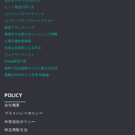
売れるメルマガの作り方
ヒット商品の作り方
コンテンツマーケティング
コンテンツテンプレートマスター
顧客ブランディング
後発中小企業のポジショニング戦略
人事評価制度構築
自由な起業家になる方法
ウェブワークシフト
9step経営計画
無料で見込顧客がラクに集まる方法
悪魔のWEBサイト作成 初級編
POLICY
会社概要
プライバシーポリシー
外部送信ポリシー
特定商取引法