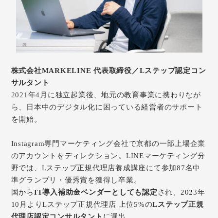
株式会社MARKELINE 代表取締役／Lステップ認定コン
サルタント
2021年4月に独立起業後、地元の教育事業に携わりなが
ら、日本中のデジタル化に困っている経営者のサポート
を開始。
Instagram専門マーケティング会社で京都の一部上場企業
のアカウントをディレクション。LINEマーケティング分
野では、Lステップ正規代理店養成講座にて参加87名中
準グランプリ・優秀賞を獲得し卒業。
国から
IT導入補助金ベンダーとしても認定
され、2023年
10月よりLステップ正規代理店 上位5%の
Lステップ正規
代理店認定コンサルタント
に選出。