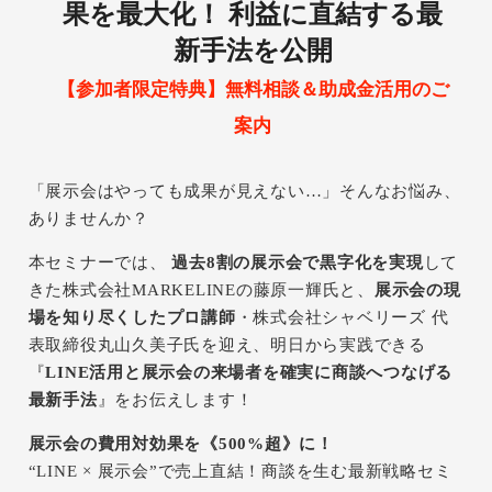
果を最大化！
利益に直結する最
新手法を公開
【参加者限定特典】無料相談＆助成金活用のご
案内
「展示会はやっても成果が見えない…」そんなお悩み、
ありませんか？
本セミナーでは、
過去8割の展示会で黒字化を実現
して
きた株式会社MARKELINEの藤原一輝氏と、
展示会の現
場を知り尽くしたプロ講師
・株式会社シャベリーズ 代
表取締役丸山久美子氏を迎え、明日から実践できる
『
LINE活用と展示会の来場者を確実に商談へつなげる
最新手法
』をお伝えします！
展示会の費用対効果を《500%超》に！
“LINE × 展示会”で売上直結！商談を生む最新戦略セミ