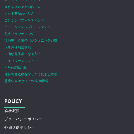
セールスアップデザイン
売れるメルマガの作り方
ヒット商品の作り方
コンテンツマーケティング
コンテンツテンプレートマスター
顧客ブランディング
後発中小企業のポジショニング戦略
人事評価制度構築
自由な起業家になる方法
ウェブワークシフト
9step経営計画
無料で見込顧客がラクに集まる方法
悪魔のWEBサイト作成 初級編
POLICY
会社概要
プライバシーポリシー
外部送信ポリシー