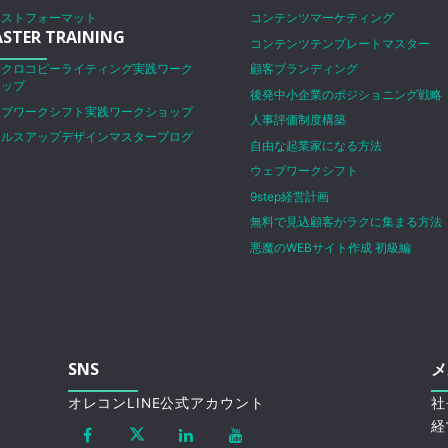
ラストフォーマット
コンテンツマーケティング
STER TRAINING
コンテンツテンプレートマスター
イクロコピーライティング実践ワーク
顧客ブランディング
ョップ
後発中小企業のポジショニング戦略
ェブワークシフト実践ワークショップ
人事評価制度構築
ールスアップデザインマスタープログ
自由な起業家になる方法
ム
ウェブワークシフト
9step経営計画
無料で見込顧客がラクに集まる方法
悪魔のWEBサイト作成 初級編
SNS
メ
オレコンLINE公式アカウント
社
経