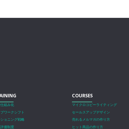
AINING
COURSES
営仕組み化
マイクロコピーライティング
ェブワークシフト
セールスアップデザイン
ジショニング戦略
売れるメルマガの作り方
事評価制度
ヒット商品の作り方