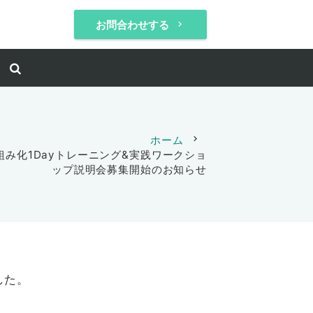
お問合わせする
keyboard_arrow_right
ホーム
chevron_right
み化1Dayトレーニング&実践ワークショ
ップ説明会募集開始のお知らせ
した。