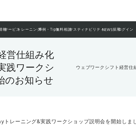
情報
サービス
トレーニング
事例・Tips
無料相談
サスティナビリティ
採用
ログイン
NEWS
経営仕組み化
&実践ワークシ
ウェブワークシフト経営仕組
始のお知らせ
ayトレーニング&実践ワークショップ説明会を開始しま