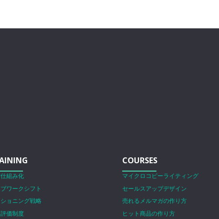
AINING
COURSES
営仕組み化
マイクロコピーライティング
ェブワークシフト
セールスアップデザイン
ジショニング戦略
売れるメルマガの作り方
事評価制度
ヒット商品の作り方