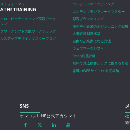
ラストフォーマット
コンテンツマーケティング
STER TRAINING
コンテンツテンプレートマスター
イクロコピーライティング実践ワーク
顧客ブランディング
ョップ
後発中小企業のポジショニング戦略
ェブワークシフト実践ワークショップ
人事評価制度構築
ールスアップデザインマスタープログ
自由な起業家になる方法
ム
ウェブワークシフト
9step経営計画
無料で見込顧客がラクに集まる方法
悪魔のWEBサイト作成 初級編
SNS
メ
オレコンLINE公式アカウント
社
経