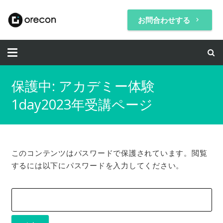
お問合わせする
keyboard_arrow_right
保護中: アカデミー体験
1day2023年受講ページ
このコンテンツはパスワードで保護されています。閲覧
するには以下にパスワードを入力してください。