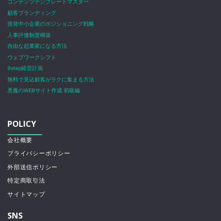
コンテンツテンプレートマスター
顧客ブランディング
後発中小企業のポジショニング戦略
人事評価制度構築
自由な起業家になる方法
ウェブワークシフト
9step経営計画
無料で見込顧客がラクに集まる方法
悪魔のWEBサイト作成 初級編
POLICY
会社概要
プライバシーポリシー
外部送信ポリシー
特定商取引法
サイトマップ
SNS