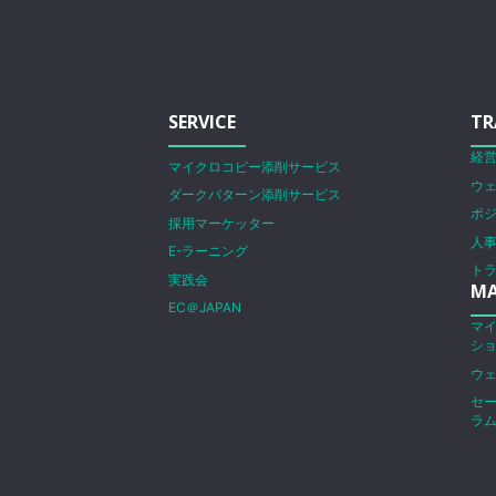
SERVICE
TR
経
マイクロコピー添削サービス
ウ
ダークパターン添削サービス
ポ
採用マーケッター
人
E-ラーニング
ト
実践会
MA
EC＠JAPAN
マ
シ
ウ
セ
ラ