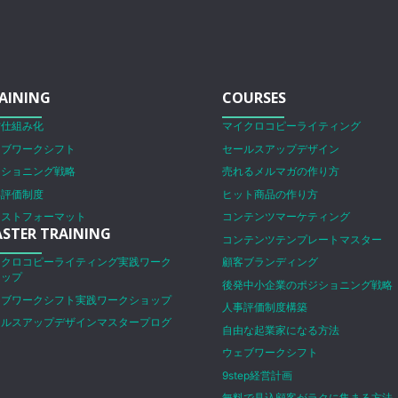
AINING
COURSES
営仕組み化
マイクロコピーライティング
ェブワークシフト
セールスアップデザイン
ジショニング戦略
売れるメルマガの作り方
事評価制度
ヒット商品の作り方
ラストフォーマット
コンテンツマーケティング
STER TRAINING
コンテンツテンプレートマスター
イクロコピーライティング実践ワーク
顧客ブランディング
ョップ
後発中小企業のポジショニング戦略
ェブワークシフト実践ワークショップ
人事評価制度構築
ールスアップデザインマスタープログ
自由な起業家になる方法
ム
ウェブワークシフト
9step経営計画
無料で見込顧客がラクに集まる方法