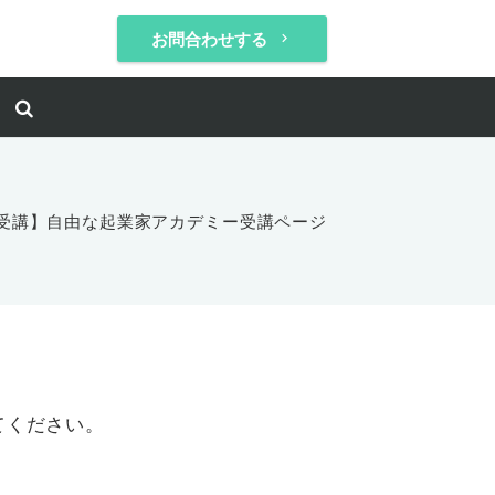
お問合わせする
keyboard_arrow_right
EB受講】自由な起業家アカデミー受講ページ
てください。