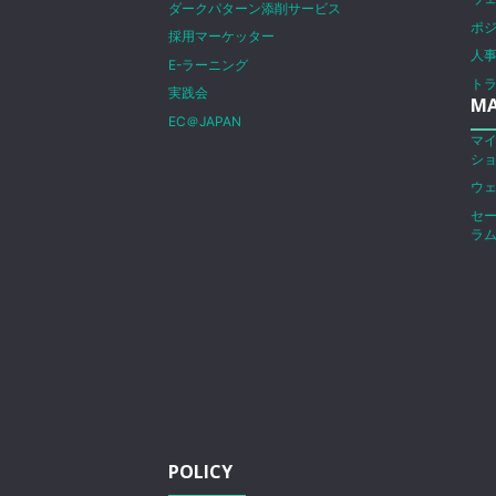
ダークパターン添削サービス
ポ
採用マーケッター
人
E-ラーニング
ト
実践会
MA
EC＠JAPAN
マ
シ
ウ
セ
ラ
POLICY