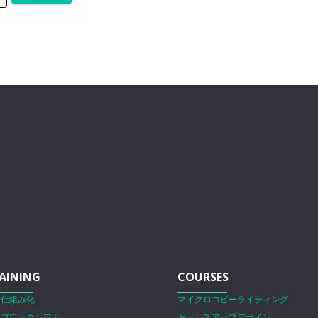
AINING
COURSES
営仕組み化
マイクロコピーライティング
ェブワークシフト
セールスアップデザイン