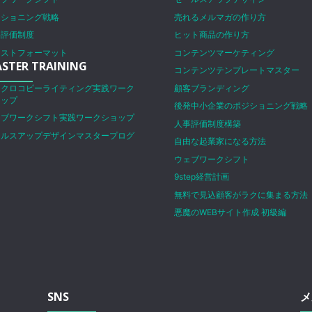
ジショニング戦略
売れるメルマガの作り方
事評価制度
ヒット商品の作り方
ラストフォーマット
コンテンツマーケティング
STER TRAINING
コンテンツテンプレートマスター
イクロコピーライティング実践ワーク
顧客ブランディング
ョップ
後発中小企業のポジショニング戦略
ェブワークシフト実践ワークショップ
人事評価制度構築
ールスアップデザインマスタープログ
自由な起業家になる方法
ム
ウェブワークシフト
9step経営計画
無料で見込顧客がラクに集まる方法
悪魔のWEBサイト作成 初級編
SNS
メ