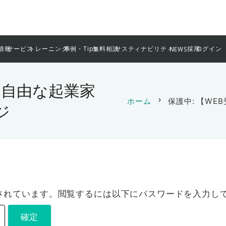
情報
サービス
トレーニング
事例・Tips
無料相談
サスティナビリティ
採用
ログイン
NEWS
講】自由な起業家
ホーム
chevron_right
保護中: 【W
ジ
されています。閲覧するには以下にパスワードを入力し