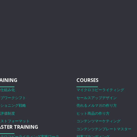
AINING
COURSES
営仕組み化
マイクロコピーライティング
ェブワークシフト
セールスアップデザイン
ジショニング戦略
売れるメルマガの作り方
事評価制度
ヒット商品の作り方
ラストフォーマット
コンテンツマーケティング
STER TRAINING
コンテンツテンプレートマスター
イクロコピーライティング実践ワーク
顧客ブランディング