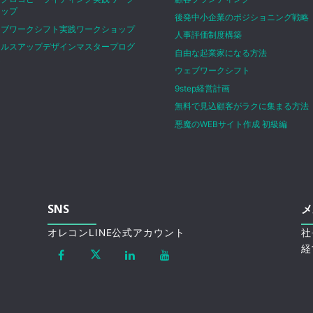
ョップ
後発中小企業のポジショニング戦略
ェブワークシフト実践ワークショップ
人事評価制度構築
ールスアップデザインマスタープログ
自由な起業家になる方法
ム
ウェブワークシフト
9step経営計画
無料で見込顧客がラクに集まる方法
悪魔のWEBサイト作成 初級編
SNS
メ
オレコンLINE公式アカウント
社
経