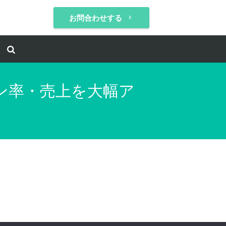
お問合わせする
keyboard_arrow_right
ョン率・売上を大幅ア