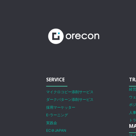
SERVICE
TR
経
マイクロコピー添削サービス
ウ
ダークパターン添削サービス
ポ
採用マーケッター
人
E-ラーニング
ト
実践会
MA
EC＠JAPAN
マ