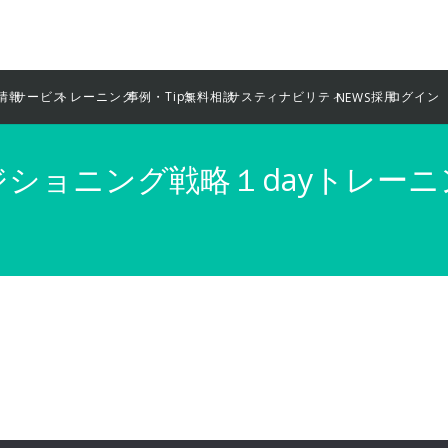
情報
サービス
トレーニング
事例・Tips
無料相談
サスティナビリティ
採用
ログイン
NEWS
ポジショニング戦略１dayトレーニ