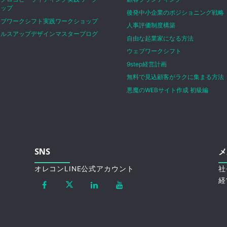
ョップ
後発中小企業のポジショニング戦略
ェブワークシフト実践ワークショップ
人事評価制度構築
ールスアップデザインマスタープログ
自由な起業家になる方法
ム
ウェブワークシフト
9step経営計画
無料で見込顧客がラクに集まる方法
悪魔のWEBサイト作成 初級編
SNS
メ
オレコンLINE公式アカウント
社
経