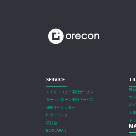
SERVICE
TR
経
マイクロコピー添削サービス
ウ
ダークパターン添削サービス
ポ
採用マーケッター
人
E-ラーニング
ト
実践会
MA
EC＠JAPAN
マ