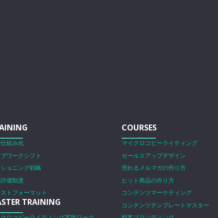
AINING
COURSES
営仕組み化
マイクロコピーライティング
ェブワークシフト
セールスアップデザイン
ジショニング戦略
売れるメルマガの作り方
事評価制度
ヒット商品の作り方
ラストフォーマット
コンテンツマーケティング
STER TRAINING
コンテンツテンプレートマスター
イクロコピーライティング実践ワーク
顧客ブランディング