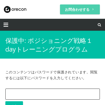
お問合わせする
keyboard_arrow_right
保護中: ポジショニング戦略１
dayトレーニングプログラム
このコンテンツはパスワードで保護されています。閲覧
するには以下にパスワードを入力してください。