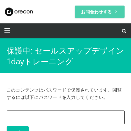
お問合わせする
keyboard_arrow_right
保護中: セールスアップデザイン
1dayトレーニング
このコンテンツはパスワードで保護されています。閲覧
するには以下にパスワードを入力してください。