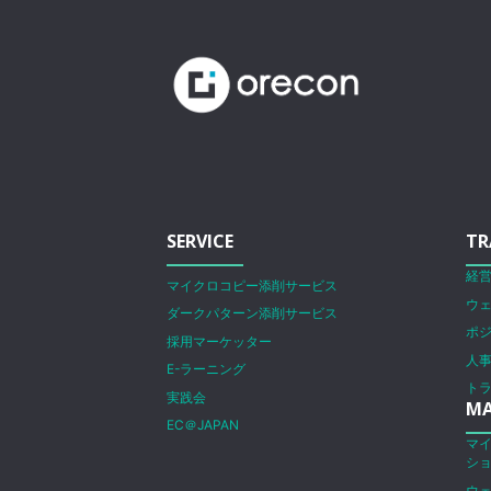
SERVICE
TR
経
マイクロコピー添削サービス
ウ
ダークパターン添削サービス
ポ
採用マーケッター
人
E-ラーニング
ト
実践会
MA
EC＠JAPAN
マ
シ
ウ