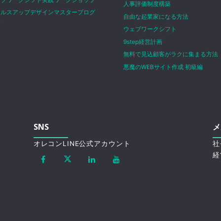
人事評価制度構築
ールスアップデザインマスタープログ
自由な起業家になる方法
ム
ウェブワークシフト
9step経営計画
無料で見込顧客がラクに集まる方法
悪魔のWEBサイト作成 初級編
SNS
メ
オレコンLINE公式アカウント
社
経