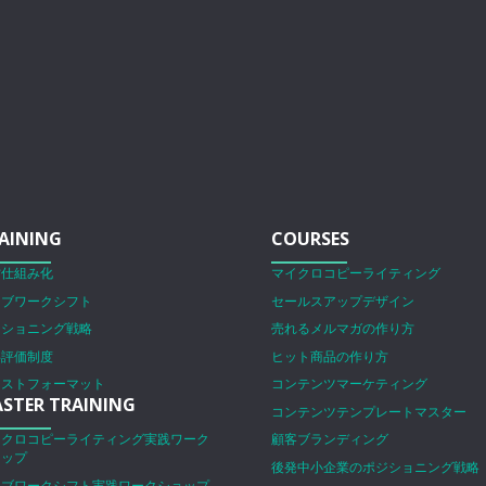
AINING
COURSES
営仕組み化
マイクロコピーライティング
ェブワークシフト
セールスアップデザイン
ジショニング戦略
売れるメルマガの作り方
事評価制度
ヒット商品の作り方
ラストフォーマット
コンテンツマーケティング
STER TRAINING
コンテンツテンプレートマスター
イクロコピーライティング実践ワーク
顧客ブランディング
ョップ
後発中小企業のポジショニング戦略
ェブワークシフト実践ワークショップ