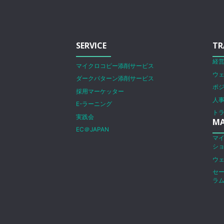
SERVICE
TR
経
マイクロコピー添削サービス
ウ
ダークパターン添削サービス
ポ
採用マーケッター
人
E-ラーニング
ト
実践会
MA
EC＠JAPAN
マ
シ
ウ
セ
ラ