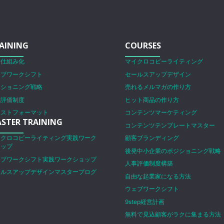
AINING
COURSES
営仕組み化
マイクロコピーライティング
ェブワークシフト
セールスアップデザイン
ジショニング戦略
売れるメルマガの作り方
事評価制度
ヒット商品の作り方
ラストフォーマット
コンテンツマーケティング
STER TRAINING
コンテンツテンプレートマスター
イクロコピーライティング実践ワーク
顧客ブランディング
ョップ
後発中小企業のポジショニング戦略
ェブワークシフト実践ワークショップ
人事評価制度構築
ールスアップデザインマスタープログ
自由な起業家になる方法
ム
ウェブワークシフト
9step経営計画
無料で見込顧客がラクに集まる方法