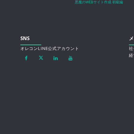
悪魔のWEBサイト作成 初級編
SNS
メ
オレコンLINE公式アカウント
社
経