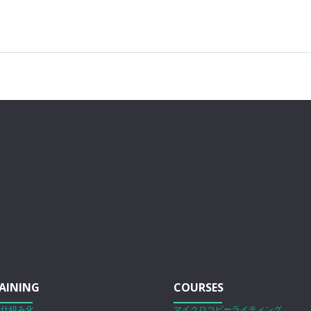
AINING
COURSES
営仕組み化
マイクロコピーライティング