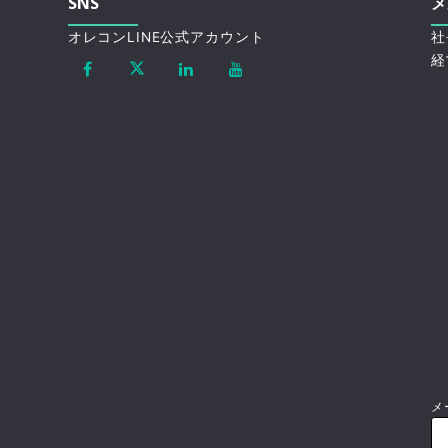
SNS
メ
オレコンLINE公式アカウント
社
経
メ