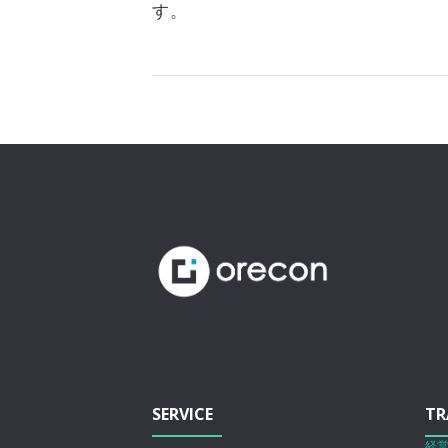
す。
SERVICE
TR
経