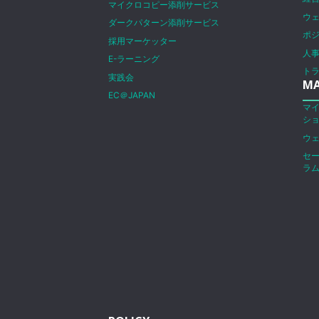
マイクロコピー添削サービス
ウ
ダークパターン添削サービス
ポ
採用マーケッター
人
E-ラーニング
ト
実践会
MA
EC＠JAPAN
マ
シ
ウ
セ
ラ