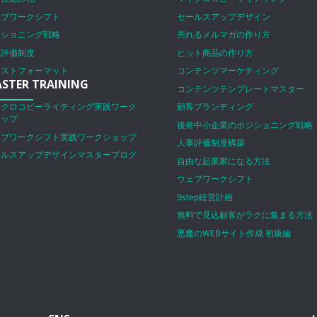
ェブワークシフト
セールスアップデザイン
ジショニング戦略
売れるメルマガの作り方
事評価制度
ヒット商品の作り方
ラストフォーマット
コンテンツマーケティング
STER TRAINING
コンテンツテンプレートマスター
イクロコピーライティング実践ワーク
顧客ブランディング
ョップ
後発中小企業のポジショニング戦略
ェブワークシフト実践ワークショップ
人事評価制度構築
ールスアップデザインマスタープログ
自由な起業家になる方法
ム
ウェブワークシフト
9step経営計画
無料で見込顧客がラクに集まる方法
悪魔のWEBサイト作成 初級編