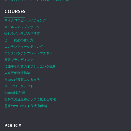
COURSES
マイクロコピーライティング
セールスアップデザイン
売れるメルマガの作り方
ヒット商品の作り方
コンテンツマーケティング
コンテンツテンプレートマスター
顧客ブランディング
後発中小企業のポジショニング戦略
人事評価制度構築
自由な起業家になる方法
ウェブワークシフト
9step経営計画
無料で見込顧客がラクに集まる方法
悪魔のWEBサイト作成 初級編
POLICY