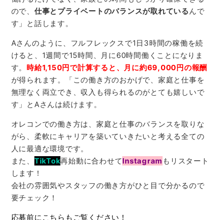
ので、
仕事とプライベートのバランスが取れている
んで
す」と話します。
Aさんのように、フルフレックスで1日3時間の稼働を続
けると、1週間で15時間、月に60時間働くことになりま
す。
時給1,150円で計算すると、月に約69,000円の報酬
が得られます。「この働き方のおかげで、家庭と仕事を
無理なく両立でき、収入も得られるのがとても嬉しいで
す」とAさんは続けます。
オレコンでの働き方は、家庭と仕事のバランスを取りな
がら、柔軟にキャリアを築いていきたいと考える全ての
人に最適な環境です。
また、
TikTok
再始動に合わせて
Instagram
もリスタート
します！
会社の雰囲気やスタッフの働き方がひと目で分かるので
要チェック！
応募前にこちらもご覧ください！