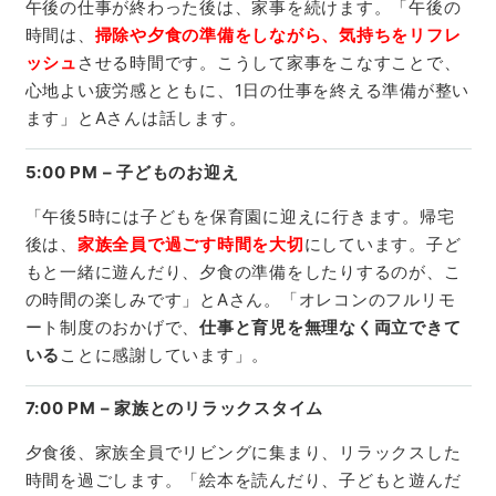
午後の仕事が終わった後は、家事を続けます。「午後の
時間は、
掃除や夕食の準備をしながら、気持ちをリフレ
ッシュ
させる時間です。こうして家事をこなすことで、
心地よい疲労感とともに、1日の仕事を終える準備が整い
ます」とAさんは話します。
5:00 PM – 子どものお迎え
「午後5時には子どもを保育園に迎えに行きます。帰宅
後は、
家族全員で過ごす時間を大切
にしています。子ど
もと一緒に遊んだり、夕食の準備をしたりするのが、こ
の時間の楽しみです」とAさん。「オレコンのフルリモ
ート制度のおかげで、
仕事と育児を無理なく両立できて
いる
ことに感謝しています」。
7:00 PM – 家族とのリラックスタイム
夕食後、家族全員でリビングに集まり、リラックスした
時間を過ごします。「絵本を読んだり、子どもと遊んだ