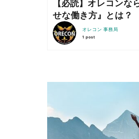
【必読】オレコンな
せな働き方』とは？
オレコン 事務局
1 post