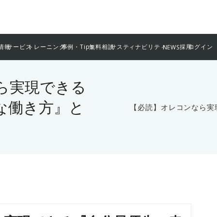
情報
サービス
トレーニング
事例・Tips
無料相談
サスティナビリティ
採用
ログイン
NEWS
ら実現できる
な働き方』と
【必読】オレコンなら実