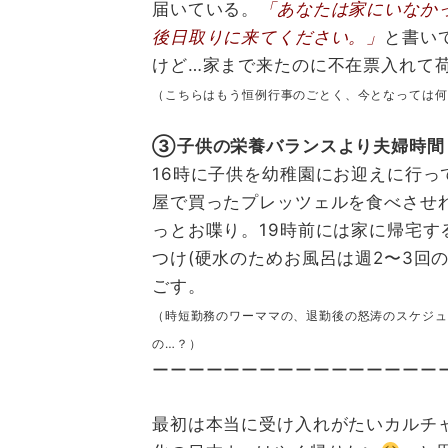
届いている。
「あなたは家にいなか
後日取りに来てください。」
と書い
けど…家まで来たのに不在票入れて
（こちらはもう恒例行事のごとく、今となっては何
③子供の栄養バランスより夫婦時間
16時に子供を幼稚園にお迎えに行
屋で買ったプレッツェルを食べさせ
っとお喋り。19時前には家に帰宅
つけ(硬水のためお風呂は週2〜3回
ごす。
（時短勤務のワーママの、退勤後の怒涛のスケジュ
の…？）
ーーーーーーーーーーーーーーーー
最初は本当に受け入れがたいカルチ