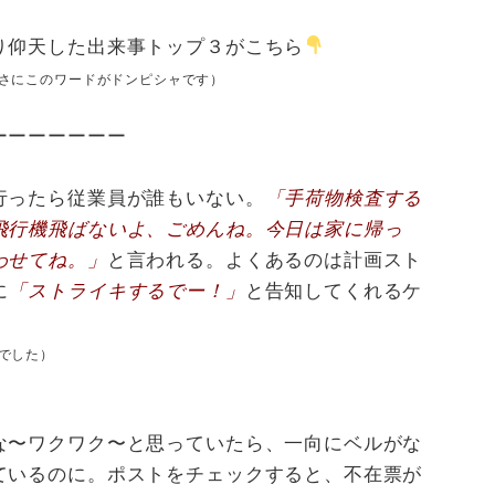
り仰天した出来事トップ３がこちら
さにこのワードがドンピシャです）
ーーーーーーー
行ったら従業員が誰もいない。
「手荷物検査する
飛行機飛ばないよ、ごめんね。今日は家に帰っ
わせてね。」
と言われる。よくあるのは計画スト
に
「ストライキするでー！」
と告知してくれるケ
でした）
な〜ワクワク〜と思っていたら、一向にベルがな
ているのに。ポストをチェックすると、不在票が