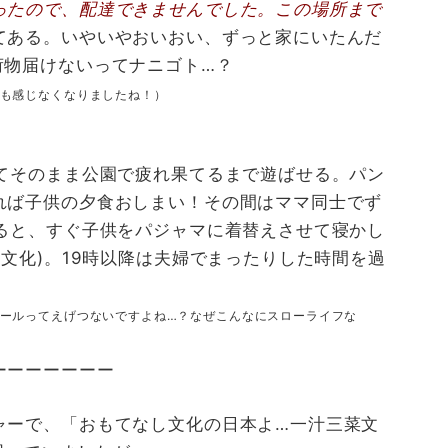
ったので、配達できませんでした。この場所まで
てある。いやいやおいおい、ずっと家にいたんだ
荷物届けないってナニゴト…？
も感じなくなりましたね！）
ってそのまま公園で疲れ果てるまで遊ばせる。パン
れば子供の夕食おしまい！その間はママ同士でず
すると、すぐ子供をパジャマに着替えさせて寝かし
の文化)。19時以降は夫婦でまったりした時間を過
ールってえげつないですよね…？なぜこんなにスローライフな
ーーーーーーー
ャーで、「おもてなし文化の日本よ…一汁三菜文