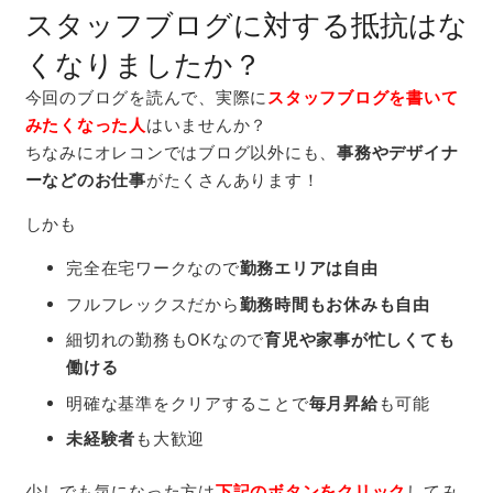
スタッフブログに対する抵抗はな
くなりましたか？
今回のブログを読んで、実際に
スタッフブログを書いて
みたくなった人
はいませんか？
ちなみにオレコンではブログ以外にも、
事務やデザイナ
ーなどのお仕事
がたくさんあります！
しかも
完全在宅ワークなので
勤務エリアは自由
フルフレックスだから
勤務時間もお休みも自由
細切れの勤務もOKなので
育児や家事が忙しくても
働ける
明確な基準をクリアすることで
毎月昇給
も可能
未経験者
も大歓迎
少しでも気になった方は
下記のボタンをクリック
してみ