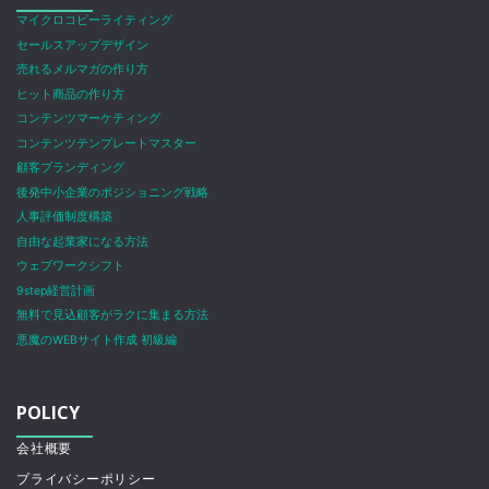
マイクロコピーライティング
セールスアップデザイン
売れるメルマガの作り方
ヒット商品の作り方
コンテンツマーケティング
コンテンツテンプレートマスター
顧客ブランディング
後発中小企業のポジショニング戦略
人事評価制度構築
自由な起業家になる方法
ウェブワークシフト
9step経営計画
無料で見込顧客がラクに集まる方法
悪魔のWEBサイト作成 初級編
POLICY
会社概要
プライバシーポリシー