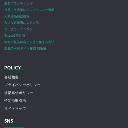
顧客ブランディング
後発中小企業のポジショニング戦略
人事評価制度構築
自由な起業家になる方法
ウェブワークシフト
9step経営計画
無料で見込顧客がラクに集まる方法
悪魔のWEBサイト作成 初級編
POLICY
会社概要
プライバシーポリシー
外部送信ポリシー
特定商取引法
サイトマップ
SNS