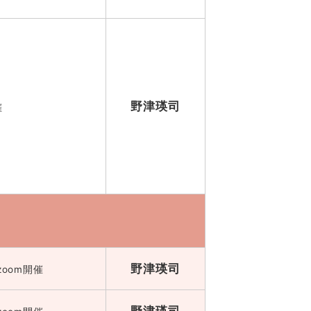
野津瑛司
催
野津瑛司
zoom開催
野津瑛司