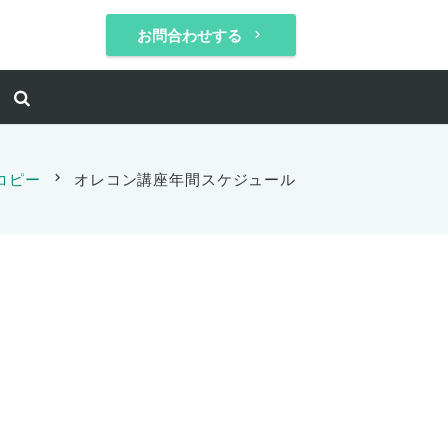
お問合わせする
keyboard_arrow_right
コピー
chevron_right
オレコン講座年間スケジュール