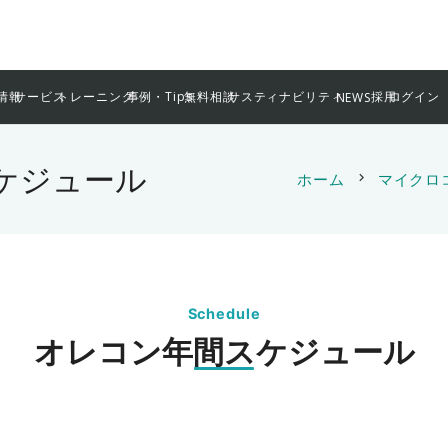
情報
サービス
トレーニング
事例・Tips
無料相談
サスティナビリティ
採用
ログイン
NEWS
ケジュール
ホーム
chevron_right
マイクロ
Schedule
オレコン年間スケジュール