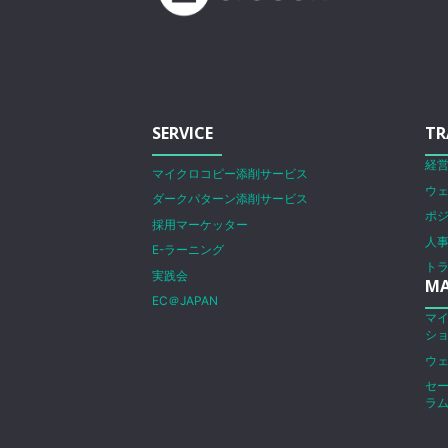
SERVICE
TR
経
マイクロコピー添削サービス
ウ
ダークパターン添削サービス
ポ
採用マーケッター
人
E-ラーニング
ト
実践会
MA
EC＠JAPAN
マ
シ
ウ
セ
ラ