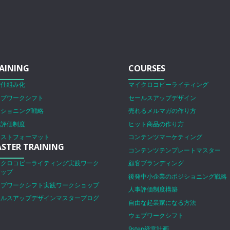
AINING
COURSES
営仕組み化
マイクロコピーライティング
ェブワークシフト
セールスアップデザイン
ジショニング戦略
売れるメルマガの作り方
事評価制度
ヒット商品の作り方
ラストフォーマット
コンテンツマーケティング
STER TRAINING
コンテンツテンプレートマスター
イクロコピーライティング実践ワーク
顧客ブランディング
ョップ
後発中小企業のポジショニング戦略
ェブワークシフト実践ワークショップ
人事評価制度構築
ールスアップデザインマスタープログ
自由な起業家になる方法
ム
ウェブワークシフト
9step経営計画