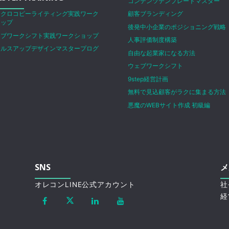
コンテンツテンプレートマスター
イクロコピーライティング実践ワーク
顧客ブランディング
ョップ
後発中小企業のポジショニング戦略
ェブワークシフト実践ワークショップ
人事評価制度構築
ールスアップデザインマスタープログ
自由な起業家になる方法
ム
ウェブワークシフト
9step経営計画
無料で見込顧客がラクに集まる方法
悪魔のWEBサイト作成 初級編
SNS
メ
オレコンLINE公式アカウント
社
経