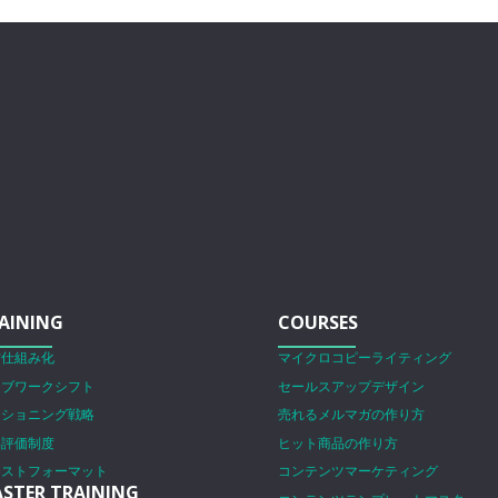
AINING
COURSES
営仕組み化
マイクロコピーライティング
ェブワークシフト
セールスアップデザイン
ジショニング戦略
売れるメルマガの作り方
事評価制度
ヒット商品の作り方
ラストフォーマット
コンテンツマーケティング
STER TRAINING