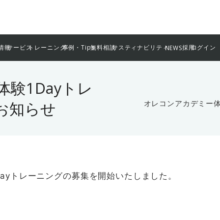
情報
サービス
トレーニング
事例・Tips
無料相談
サスティナビリティ
採用
ログイン
NEWS
験1Dayトレ
お知らせ
オレコンアカデミー体
Dayトレーニングの募集を開始いたしました。