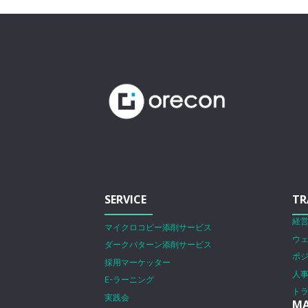
SERVICE
TR
経
マイクロコピー添削サービス
ウ
ダークパターン添削サービス
ポ
採用マーケッター
人
E-ラーニング
ト
実践会
MA