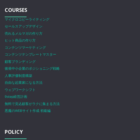
COURSES
マイクロコピーライティング
セールスアップデザイン
売れるメルマガの作り方
ヒット商品の作り方
コンテンツマーケティング
コンテンツテンプレートマスター
顧客ブランディング
後発中小企業のポジショニング戦略
人事評価制度構築
自由な起業家になる方法
ウェブワークシフト
9step経営計画
無料で見込顧客がラクに集まる方法
悪魔のWEBサイト作成 初級編
POLICY