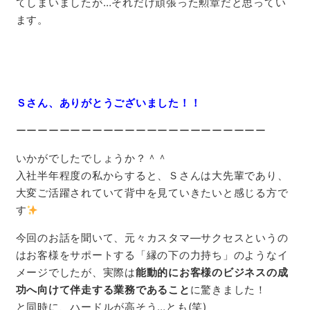
てしまいましたが…それだけ頑張った勲章だと思ってい
ます。
Ｓさん、ありがとうございました！！
ーーーーーーーーーーーーーーーーーーーーーーー
いかがでしたでしょうか？＾＾
入社半年程度の私からすると、Ｓさんは大先輩であり、
大変ご活躍されていて背中を見ていきたいと感じる方で
す
今回のお話を聞いて、元々カスタマ―サクセスというの
はお客様をサポートする「縁の下の力持ち」のようなイ
メージでしたが、実際は
能動的にお客様のビジネスの成
功へ向けて伴走する業務であること
に驚きました！
と同時に、ハードルが高そう…とも(笑)