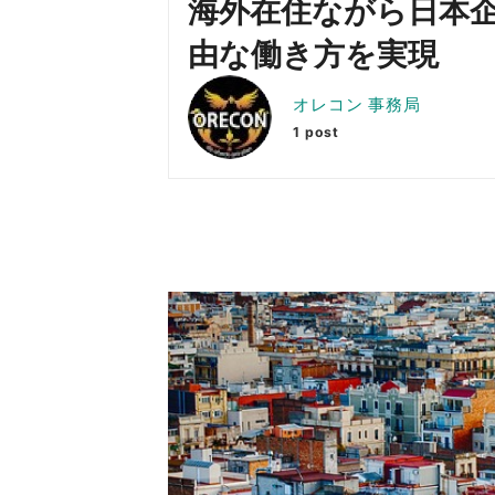
海外在住ながら日本
由な働き方を実現
オレコン 事務局
1 post