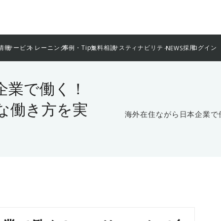
情報
サービス
トレーニング
事例・Tips
無料相談
サスティナビリティ
採用
ログイン
NEWS
企業で働く！
な働き方を実
海外在住ながら日本企業で