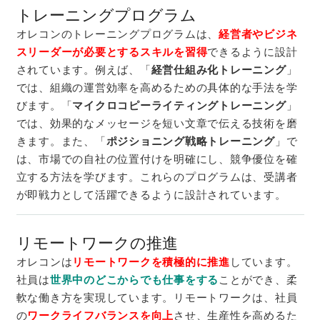
トレーニングプログラム
オレコンのトレーニングプログラムは、
経営者やビジネ
スリーダーが必要とするスキルを習得
できるように設計
されています。例えば、「
経営仕組み化トレーニング
」
では、組織の運営効率を高めるための具体的な手法を学
びます。「
マイクロコピーライティングトレーニング
」
では、効果的なメッセージを短い文章で伝える技術を磨
きます。また、「
ポジショニング戦略トレーニング
」で
は、市場での自社の位置付けを明確にし、競争優位を確
立する方法を学びます。これらのプログラムは、受講者
が即戦力として活躍できるように設計されています。
リモートワークの推進
オレコンは
リモートワークを積極的に推進
しています。
社員は
世界中のどこからでも仕事をする
ことができ、柔
軟な働き方を実現しています。リモートワークは、社員
の
ワークライフバランスを向上
させ、生産性を高めるた