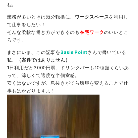
ね。
業務が多いときは気分転換に、
ワークスペース
を利用し
て仕事をしたい！
そんな柔軟な働き方ができるのも
在宅ワーク
のいいとこ
ろです。
まさにいま、この記事を
Basis Point
さんで書いている
私。
（案件ではありません）
1日利用だと3000円弱、ドリンクバーも10種類くらいあ
って、涼しくて適度な半個室感。
安くはないですが、息抜きがてら環境を変えることで仕
事もはかどりますよ！