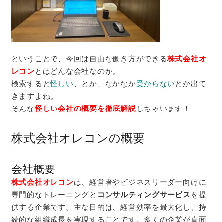
ということで、今回は自由な働き方ができる
株式会社オ
レコン
とはどんな会社なのか。
検索すると
怪しい
、とか、なかなか
受からない
とか出て
きますよね。
そんな
怪しい会社の概要を徹底解説
しちゃいます！
株式会社オレコンの概要
会社概要
株式会社オレコン
は、経営者やビジネスリーダー向けに
専門的なトレーニングと
コンサルティングサービス
を提
供する企業です。主な目的は、経営効率を最大化し、持
続的な組織成長を実現することです。多くの企業が直面