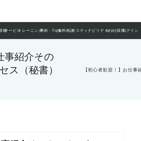
情報
サービス
トレーニング
事例・Tips
無料相談
サスティナビリティ
採用
ログイン
NEWS
仕事紹介その
クセス（秘書）
【初心者歓迎！】お仕事