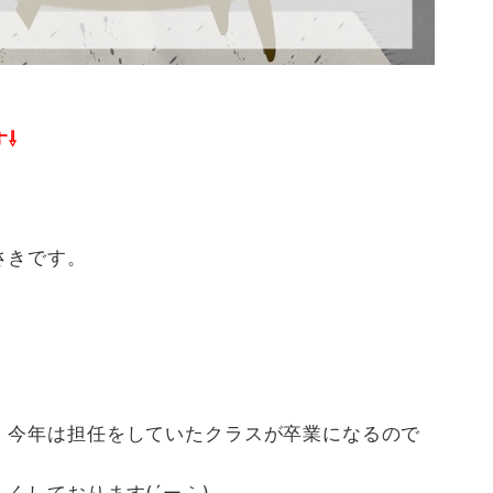
⇩
さきです。
、今年は担任をしていたクラスが卒業になるので
くしております(´ー｀)