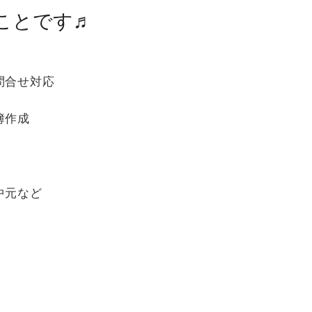
ことです♬
問合せ対応
簿作成
中元など