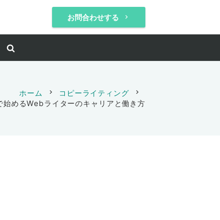
お問合わせする
keyboard_arrow_right
ホーム
chevron_right
コピーライティング
chevron_right
で始めるWebライターのキャリアと働き方