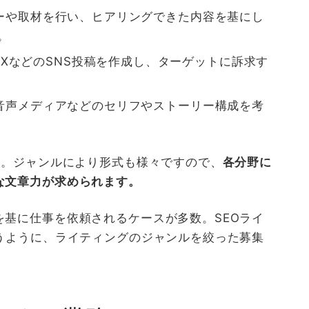
ーや取材を行い、ヒアリングできた内容を基にし
。
や
X
などの
SNS
投稿を作成し、ターゲットに訴求す
音声メディアなどのセリフやストーリー構成を考
ど。ジャンルにより形式も様々ですので、
各分野に
な文章力が求められます。
を基に仕事を依頼されるケースが多数。
SEO
ライ
うように、ライティングのジャンルを絞った募集