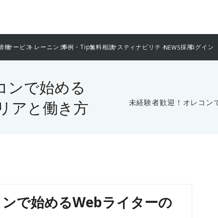
情報
サービス
トレーニング
事例・Tips
無料相談
サスティナビリティ
採用
ログイン
NEWS
コンで始める
ャリアと働き方
未経験者歓迎！オレコン
ンで始めるWebライターの