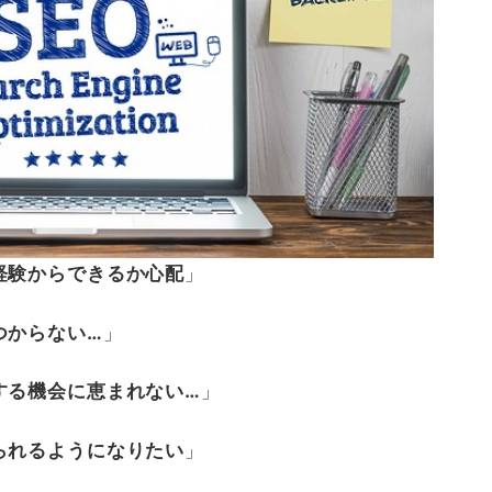
経験からできるか心配
」
つからない…
」
する機会に恵まれない…
」
られるようになりたい
」