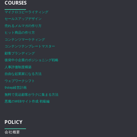
COURSES
マイクロコピーライティング
セールスアップデザイン
売れるメルマガの作り方
ヒット商品の作り方
コンテンツマーケティング
コンテンツテンプレートマスター
顧客ブランディング
後発中小企業のポジショニング戦略
人事評価制度構築
自由な起業家になる方法
ウェブワークシフト
9step経営計画
無料で見込顧客がラクに集まる方法
悪魔のWEBサイト作成 初級編
POLICY
会社概要