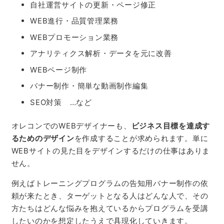
自社運営サイトの更新・ページ修正
WEB
進行・品質管理業務
WEB
プロモーション業務
アナリティクス解析・データを元に改善
WEB
ページ制作
バナー制作・簡単な動画制作編集
SEO
対策 …など
オレコンでの
WEB
デザイナーも、
ビジネス目標を達成す
るためのデザイン
を作成することが求められます。単に
WEB
サイトの見た目をデザインするだけの仕事はありま
せん。
例えばトレーニングプログラムの告知用バナー制作の依
頼が来たとき、ターゲットとなる人はどんな人で、その
方たちはどんな悩みを抱えているからプログラムを受講
したいのかを想定したうえで具現化していきます。