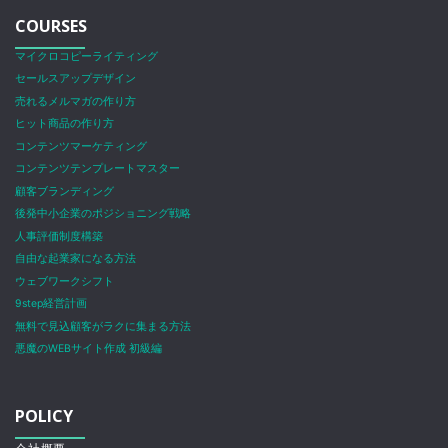
COURSES
マイクロコピーライティング
セールスアップデザイン
売れるメルマガの作り方
ヒット商品の作り方
コンテンツマーケティング
コンテンツテンプレートマスター
顧客ブランディング
後発中小企業のポジショニング戦略
人事評価制度構築
自由な起業家になる方法
ウェブワークシフト
9step経営計画
無料で見込顧客がラクに集まる方法
悪魔のWEBサイト作成 初級編
POLICY