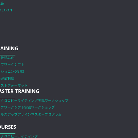
践会
＠JAPAN
AINING
営仕組み化
ェブワークシフト
ジショニング戦略
事評価制度
ラストフォーマット
STER TRAINING
イクロコピーライティング実践ワークショップ
ェブワークシフト実践ワークショップ
ールスアップデザインマスタープログラム
OURSES
イクロコピーライティング