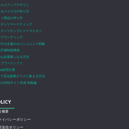
ールスアップデザイン
れるメルマガの作り方
ット商品の作り方
ンテンツマーケティング
ンテンツテンプレートマスター
客ブランディング
発中小企業のポジショニング戦略
事評価制度構築
由な起業家になる方法
ェブワークシフト
tep経営計画
料で見込顧客がラクに集まる方法
のWEBサイト作成 初級編
LICY
社概要
ライバシーポリシー
部送信ポリシー